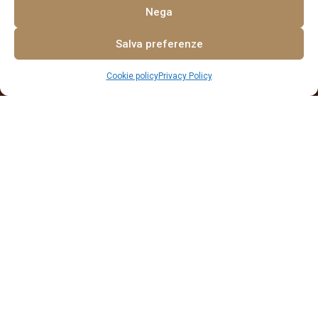
Nega
Salva preferenze
Cookie policy
Privacy Policy
Open chaty
DONNARUMMA HOTEL
Ristorante
Nel nostro ristorante con vista panoramica potrete gustare
piatti della tradizionale cucina mediterranea e specialita’