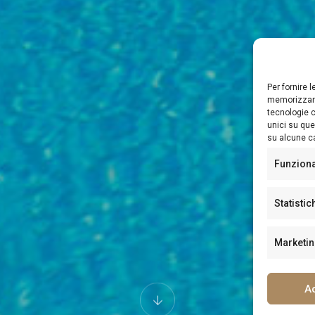
Per fornire 
memorizzare
tecnologie c
unici su que
su alcune ca
Funzion
Statistic
Marketi
A