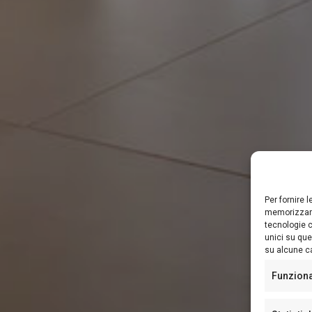
Per fornire 
memorizzare
tecnologie c
unici su que
su alcune ca
Funzion