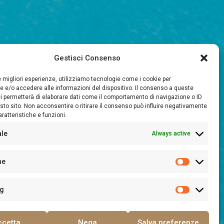
Gestisci Consenso
le migliori esperienze, utilizziamo tecnologie come i cookie per
 e/o accedere alle informazioni del dispositivo. Il consenso a queste
i permetterà di elaborare dati come il comportamento di navigazione o ID
sto sito. Non acconsentire o ritirare il consenso può influire negativamente
ratteristiche e funzioni.
ale
Always active
he
ng
ccetta
Nega
Salva preferenze