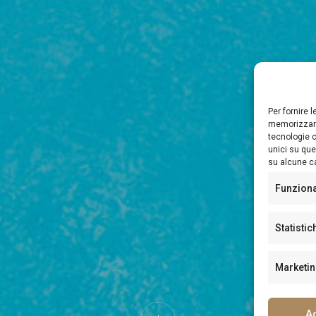
Per fornire 
memorizzare
tecnologie c
unici su que
su alcune ca
Funzion
Statistic
Marketi
A