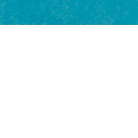
ZIMMER
Anreise ab 15:00 Uhr
Abreise bis 10:00 Uhr
Jedes Zimmer ist mit einem Wäscheständer ausgesta
Für die Nutzung der Klimaanlage ist es notwendig, d
Alle Zimmer sind Nichtraucherzimmer.
Von 14.30 bis 16.30 Uhr und von 23.00 bis 08.00 Uhr
Es ist verboten, Speisen und alkoholische Getränke
SKY-TV 401-412
Deutsche Fernsehsender 412-420
RESTAURANT
Die Öffnungszeiten des Restaurants sind wie folgt:
Frühstück: 8:00 – 9:30 Uhr