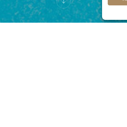
ttet. Wir bitten unsere Gäste daher, ausschließlich nur dieses Zub
ie Rollläden geschlossen zu halten. Die Klimaanlage ist automatisch a
 müssen die Ruhezeiten eingehalten werden.
 in die Zimmer mitzubringen und zu konsumieren.