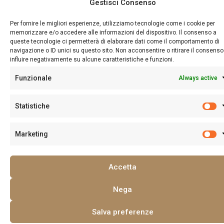
Gestisci Consenso
FOOD & BEACH CLUB
Terrazza
Per fornire le migliori esperienze, utilizziamo tecnologie come i cookie per
memorizzare e/o accedere alle informazioni del dispositivo. Il consenso a
queste tecnologie ci permetterà di elaborare dati come il comportamento di
DonnaRumma
navigazione o ID unici su questo sito. Non acconsentire o ritirare il consens
influire negativamente su alcune caratteristiche e funzioni.
Funzionale
Always active
In der Nähe des Hotels DonnaRumma befindet sich als dessen
natürlicher Ableger der Strand Terrazza DonnaRumma. Die
Statistiche
Struktur blickt direkt auf das Meer und verfügt über eine große
Terrasse, von der aus Sie einen herrlichen Blick auf die
Marketing
unberührte Cilento-Küste genießen können.
Accetta
Entdecken Sie alle Details auf der Website von Terrazza
DonnaRumma
Nega
Rufen Sie uns an
Salva preferenze
0974 907202